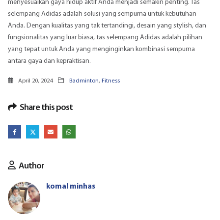
menyesuaikan gaya hidup aktif Anda menjadi semakin penting. Tas
selempang Adidas adalah solusi yang sempurna untuk kebutuhan
Anda. Dengan kualitas yang tak tertandingi, desain yang stylish, dan
fungsionalitas yang luar biasa, tas selempang Adidas adalah pilihan
yang tepat untuk Anda yang menginginkan kombinasi sempurna
antara gaya dan kepraktisan.
April 20, 2024
Badminton
,
Fitness
Share this post
Author
komal minhas