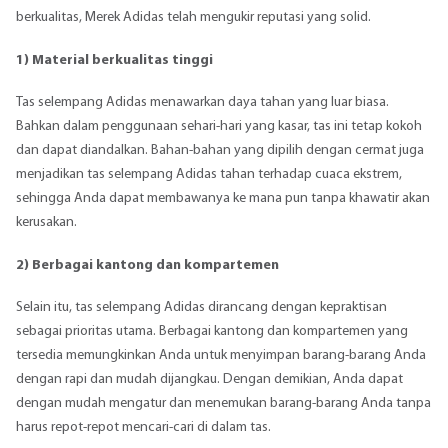
berkualitas, Merek Adidas telah mengukir reputasi yang solid.
1) Material berkualitas tinggi
Tas selempang Adidas menawarkan daya tahan yang luar biasa.
Bahkan dalam penggunaan sehari-hari yang kasar, tas ini tetap kokoh
dan dapat diandalkan. Bahan-bahan yang dipilih dengan cermat juga
menjadikan tas selempang Adidas tahan terhadap cuaca ekstrem,
sehingga Anda dapat membawanya ke mana pun tanpa khawatir akan
kerusakan.
2) Berbagai kantong dan kompartemen
Selain itu, tas selempang Adidas dirancang dengan kepraktisan
sebagai prioritas utama. Berbagai kantong dan kompartemen yang
tersedia memungkinkan Anda untuk menyimpan barang-barang Anda
dengan rapi dan mudah dijangkau. Dengan demikian, Anda dapat
dengan mudah mengatur dan menemukan barang-barang Anda tanpa
harus repot-repot mencari-cari di dalam tas.