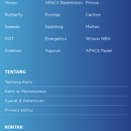
Yonex
APACS Badminton
Prince
Butterfly
Dunlop
Carlton
Speedo
Spalding
Molten
DGT
Energetics
Wilson NBA
Arakhan
Aqurun
APACS Padel
TENTANG
Tentang Kami
Kami di Marketplace
Syarat & Ketentuan
Privacy policy
KONTAK