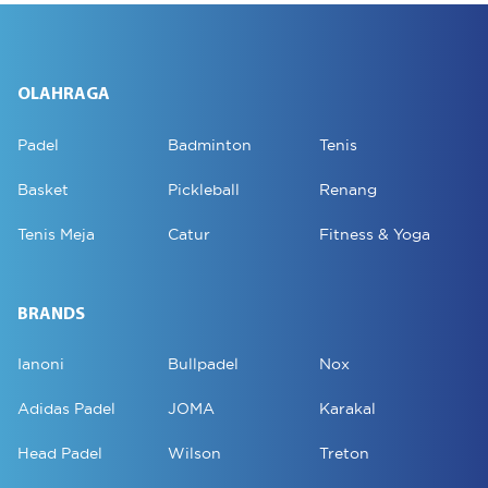
OLAHRAGA
Padel
Badminton
Tenis
Basket
Pickleball
Renang
Tenis Meja
Catur
Fitness & Yoga
BRANDS
Ianoni
Bullpadel
Nox
Adidas Padel
JOMA
Karakal
Head Padel
Wilson
Treton