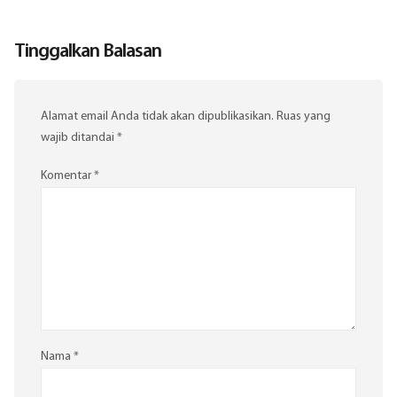
Tinggalkan Balasan
Alamat email Anda tidak akan dipublikasikan.
Ruas yang
wajib ditandai
*
Komentar
*
Nama
*