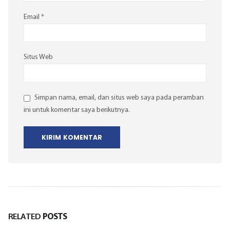
Email
*
Situs Web
Simpan nama, email, dan situs web saya pada peramban
ini untuk komentar saya berikutnya.
RELATED
POSTS