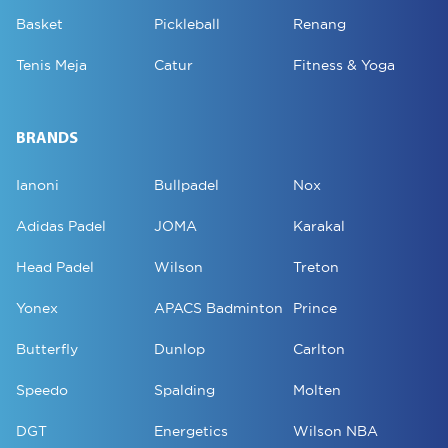
Basket
Pickleball
Renang
Tenis Meja
Catur
Fitness & Yoga
BRANDS
Ianoni
Bullpadel
Nox
Adidas Padel
JOMA
Karakal
Head Padel
Wilson
Treton
Yonex
APACS Badminton
Prince
Butterfly
Dunlop
Carlton
Speedo
Spalding
Molten
DGT
Energetics
Wilson NBA