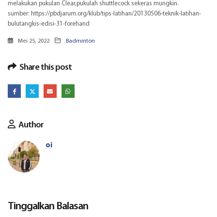
melakukan pukulan Clear,pukulah shuttlecock sekeras mungkin.
sumber:
https://pbdjarum.org/klub/tips-latihan/20130506-teknik-latihan-
bulutangkis-edisi-31-forehand
Mei 25, 2022
Badminton
Share this post
Author
oi
Tinggalkan Balasan