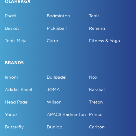
OLAHRAGA
Padel
Badminton
Tenis
Basket
Pickleball
Renang
Tenis Meja
Catur
Fitness & Yoga
BRANDS
Ianoni
Bullpadel
Nox
Adidas Padel
JOMA
Karakal
Head Padel
Wilson
Treton
Yonex
APACS Badminton
Prince
Butterfly
Dunlop
Carlton