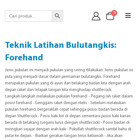
WA 089 6513 90141
Search Button
Search
0
for:
Teknik Latihan Bulutangkis:
Forehand
Jenis pukulan ini menjadi pukulan yang sering dilakukan. Jenis pukulan ini
pula yang menjadi dasar dalam permainan bulutangkis. Forehand
merupakan pukulan yang di ayun dari belakang badan kita dengan arah
depan raket dan telapak tangan kita menghadap shuttlecock.
Langkah-langkah melakukan pukulan forehand: - Pegang lah raket dalam
posisi forehand - Genggam raket dengan rileks - Sebelum melakukan
pukulan forehand, bergeraklah cepat sehingga posisi badan berada di
depan Shuttlecock - Posisi kaki kiri di depan sementara posisi kaki kanan
berada di belakang (segaris lurus dengan shuttlecock) - Posisi badan di
miringkan sejajar dengan arah kaki - Pukullah shuttlecock sambil bahu di
putar ke depan. - Biarkan gerakan tangan terus kebawah - Jika akan