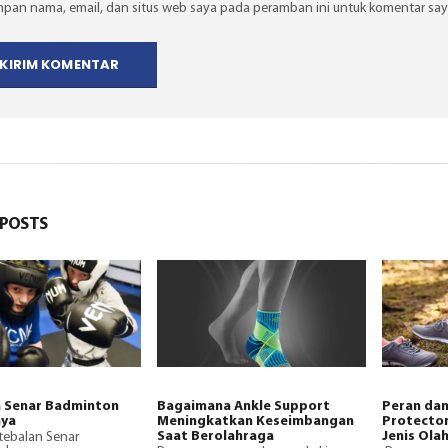
mpan nama, email, dan situs web saya pada peramban ini untuk komentar say
POSTS
 Senar Badminton
Bagaimana Ankle Support
Peran dan
nya
Meningkatkan Keseimbangan
Protector
Saat Berolahraga
Jenis Ola
tebalan Senar