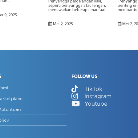
dan...
Penyangga pergelangan kaki,
.Penyangga
seperti penyangga atau lengan,
penting un
menawarkan beberapa manfaat...
membantu p
r 9, 2025
Mei 2, 2025
Mei 2, 2
G
FOLLOW US
Kami
TikTok
Instagram
arketplace
Youtube
Ketentuan
olicy