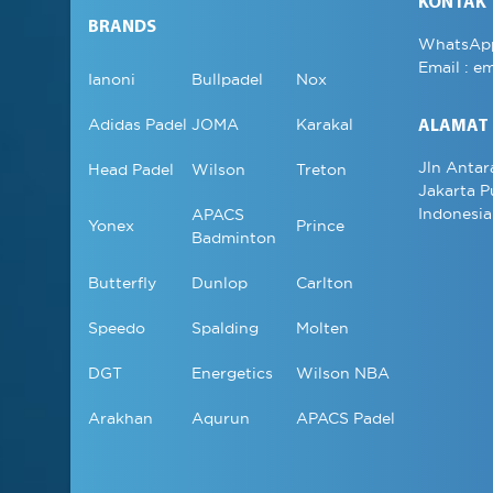
KONTAK
BRANDS
WhatsAp
Email :
em
Ianoni
Bullpadel
Nox
Adidas Padel
JOMA
Karakal
ALAMAT
Jln Antar
Head Padel
Wilson
Treton
Jakarta P
Indonesia
APACS
Yonex
Prince
Badminton
Butterfly
Dunlop
Carlton
Speedo
Spalding
Molten
DGT
Energetics
Wilson NBA
Arakhan
Aqurun
APACS Padel