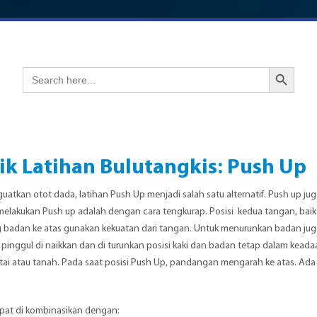
Search Button
Search
for:
ik Latihan Bulutangkis: Push Up
atkan otot dada, latihan Push Up menjadi salah satu alternatif. Push up ju
melakukan Push up adalah dengan cara tengkurap. Posisi kedua tangan, baik
badan ke atas gunakan kekuatan dari tangan. Untuk menurunkan badan jug
pinggul di naikkan dan di turunkan posisi kaki dan badan tetap dalam kead
ai atau tanah. Pada saat posisi Push Up, pandangan mengarah ke atas. Ada 
pat di kombinasikan dengan: