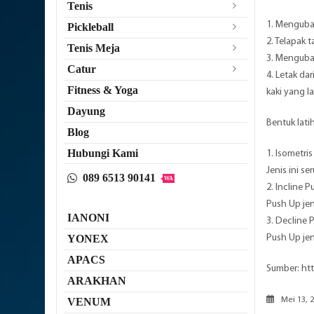
Tenis
1. Mengubah
Pickleball
2. Telapak
Tenis Meja
3. Mengubah
Catur
4. Letak da
Fitness & Yoga
kaki yang la
Dayung
Bentuk lati
Blog
Hubungi Kami
1. Isometri
Jenis ini s
089 6513 90141
WA
2. Incline 
Push Up jeni
IANONI
3. Decline 
Push Up jeni
YONEX
APACS
Sumber:
htt
ARAKHAN
Mei 13, 
VENUM