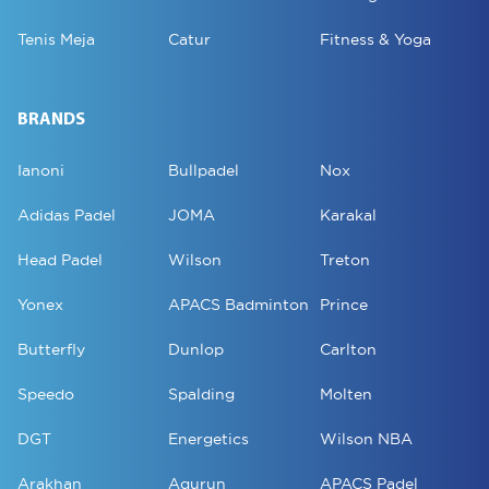
Tenis Meja
Catur
Fitness & Yoga
BRANDS
Ianoni
Bullpadel
Nox
Adidas Padel
JOMA
Karakal
Head Padel
Wilson
Treton
Yonex
APACS Badminton
Prince
Butterfly
Dunlop
Carlton
Speedo
Spalding
Molten
DGT
Energetics
Wilson NBA
Arakhan
Aqurun
APACS Padel