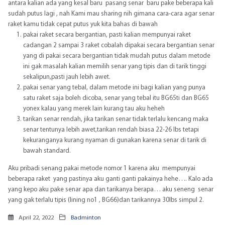
antara kalian ada yang kesal baru pasang senar baru pake beberapa kali
sudah putus lagi , nah Kami mau sharing nih gimana cara-cara agar senar
raket kamu tidak cepat putus yuk kita bahas di bawah
pakai raket secara bergantian, pasti kalian mempunyai raket
cadangan 2 sampai 3 raket cobalah dipakai secara bergantian senar
yang di pakai secara bergantian tidak mudah putus dalam metode
ini gak masalah kalian memilih senar yang tipis dan di tarik tinggi
sekalipun,pasti jauh lebih awet.
pakai senar yang tebal, dalam metode ini bagi kalian yang punya
satu raket saja boleh dicoba, senar yang tebal itu BG65ti dan BG65
yonex kalau yang merek lain kurang tau aku heheh
tarikan senar rendah, jika tarikan senar tidak terlalu kencang maka
senar tentunya lebih awet,tarikan rendah biasa 22-26 lbs tetapi
kekuranganya kurang nyaman di gunakan karena senar di tarik di
bawah standard.
Aku pribadi senang pakai metode nomor 1 karena aku mempunyai
beberapa raket yang pastinya aku ganti ganti pakainya hehe…. Kalo ada
yang kepo aku pake senar apa dan tarikanya berapa… aku seneng senar
yang gak terlalu tipis (lining no1 , BG66)dan tarikannya 30lbs simpul 2.
April 22, 2022
Badminton