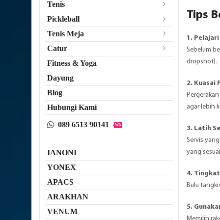
Tenis
Tips B
Pickleball
Tenis Meja
1.
Pelajari
Catur
Sebelum ber
dropshot).
Fitness & Yoga
Dayung
2.
Kuasai
Blog
Pergerakan 
agar lebih 
Hubungi Kami
089 6513 90141
WA
3.
Latih S
Servis yang
yang sesua
IANONI
YONEX
4.
Tingkat
APACS
Bulu tangki
ARAKHAN
5.
Gunakan
VENUM
Memilih ra