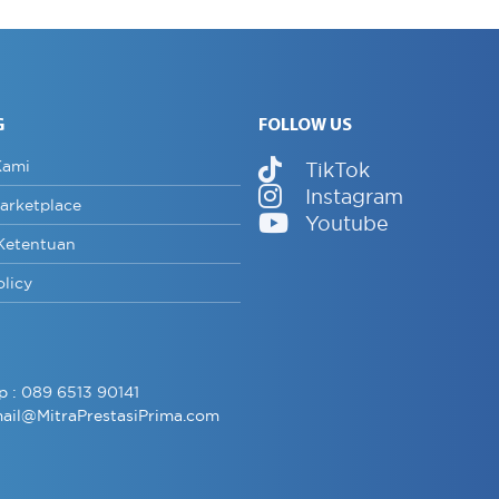
G
FOLLOW US
Kami
TikTok
Instagram
arketplace
Youtube
Ketentuan
olicy
p :
089 6513 90141
ail@MitraPrestasiPrima.com