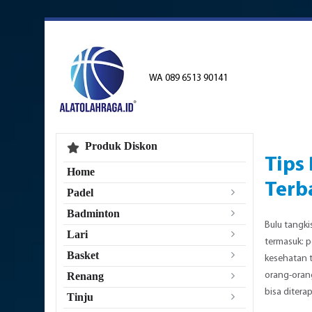
WA 089 6513 90141
Produk Diskon
Tips
Home
Terb
Padel
Badminton
Bulu tangk
Lari
termasuk: p
Basket
kesehatan t
orang-orang
Renang
bisa ditera
Tinju