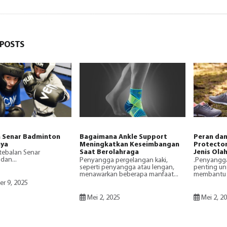
POSTS
 Senar Badminton
Bagaimana Ankle Support
Peran dan
nya
Meningkatkan Keseimbangan
Protector
Saat Berolahraga
Jenis Ola
tebalan Senar
dan...
Penyangga pergelangan kaki,
.Penyangga
seperti penyangga atau lengan,
penting un
menawarkan beberapa manfaat...
membantu p
r 9, 2025
Mei 2, 2025
Mei 2, 2