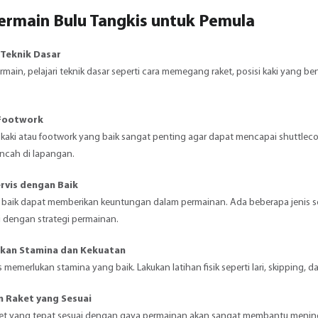
ermain Bulu Tangkis untuk Pemula
 Teknik Dasar
main, pelajari teknik dasar seperti cara memegang raket, posisi kaki yang b
 Footwork
kaki atau footwork yang baik sangat penting agar dapat mencapai shuttleco
lincah di lapangan.
ervis dengan Baik
 baik dapat memberikan keuntungan dalam permainan. Ada beberapa jenis servis, 
i dengan strategi permainan.
kan Stamina dan Kekuatan
s memerlukan stamina yang baik. Lakukan latihan fisik seperti lari, skipping
 Raket yang Sesuai
ket yang tepat sesuai dengan gaya permainan akan sangat membantu menin