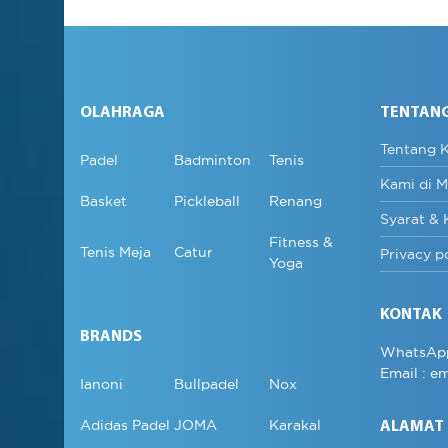
OLAHRAGA
TENTAN
Tentang 
Padel
Badminton
Tenis
Kami di M
Basket
Pickleball
Renang
Syarat & 
Fitness &
Tenis Meja
Catur
Privacy p
Yoga
KONTAK
BRANDS
WhatsAp
Email :
em
Ianoni
Bullpadel
Nox
Adidas Padel
JOMA
Karakal
ALAMAT