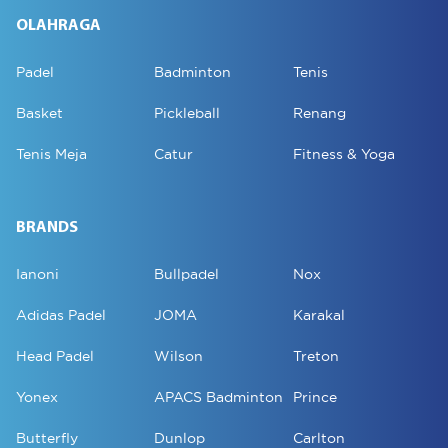
OLAHRAGA
Padel
Badminton
Tenis
Basket
Pickleball
Renang
Tenis Meja
Catur
Fitness & Yoga
BRANDS
Ianoni
Bullpadel
Nox
Adidas Padel
JOMA
Karakal
Head Padel
Wilson
Treton
Yonex
APACS Badminton
Prince
Butterfly
Dunlop
Carlton