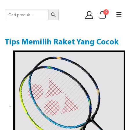
WA 089 6513 90141
Search Button
Search
0
for:
Tips Memilih Raket Yang Cocok