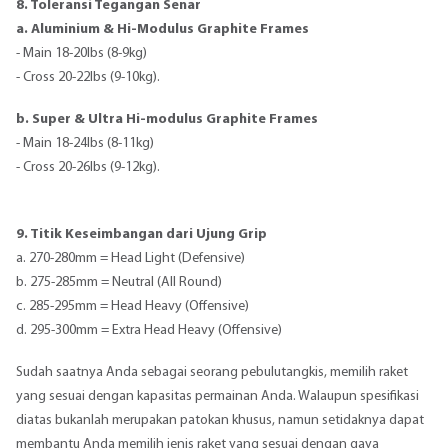
8. Toleransi Tegangan Senar
a. Aluminium & Hi-Modulus Graphite Frames
- Main 18-20lbs (8-9kg)
- Cross 20-22lbs (9-10kg).
b. Super & Ultra Hi-modulus Graphite Frames
- Main 18-24lbs (8-11kg)
- Cross 20-26lbs (9-12kg).
9. Titik Keseimbangan dari Ujung Grip
a. 270-280mm = Head Light (Defensive)
b. 275-285mm = Neutral (All Round)
c. 285-295mm = Head Heavy (Offensive)
d. 295-300mm = Extra Head Heavy (Offensive)
Sudah saatnya Anda sebagai seorang pebulutangkis, memilih raket
yang sesuai dengan kapasitas permainan Anda. Walaupun spesifikasi
diatas bukanlah merupakan patokan khusus, namun setidaknya dapat
membantu Anda memilih jenis raket yang sesuai dengan gaya