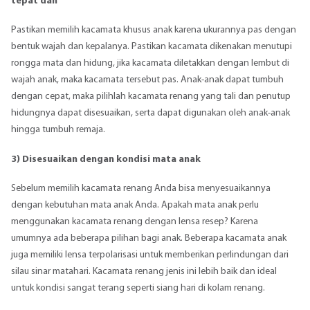
tepat dan
Pastikan memilih kacamata khusus anak karena ukurannya pas dengan
bentuk wajah dan kepalanya. Pastikan kacamata dikenakan menutupi
rongga mata dan hidung, jika kacamata diletakkan dengan lembut di
wajah anak, maka kacamata tersebut pas. Anak-anak dapat tumbuh
dengan cepat, maka pilihlah kacamata renang yang tali dan penutup
hidungnya dapat disesuaikan, serta dapat digunakan oleh anak-anak
hingga tumbuh remaja.
3) Disesuaikan dengan kondisi mata anak
Sebelum memilih kacamata renang Anda bisa menyesuaikannya
dengan kebutuhan mata anak Anda. Apakah mata anak perlu
menggunakan kacamata renang dengan lensa resep? Karena
umumnya ada beberapa pilihan bagi anak. Beberapa kacamata anak
juga memiliki lensa terpolarisasi untuk memberikan perlindungan dari
silau sinar matahari. Kacamata renang jenis ini lebih baik dan ideal
untuk kondisi sangat terang seperti siang hari di kolam renang.