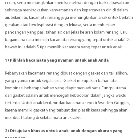
cerah, serta memungkinkan mereka melihat dengan baik di bawah air
sehingga meningkatkan kenyamanan dan kepercayaan diri di dalam
air. Selain itu, kacamata renang juga memungkinkan anak untuk berlatih
gerakan atau bereksplorasi dengan leluasa, serta memberikan
pandangan yang pas, tahan air, dan jelas ke arah kolam renang. Lalu
bagaimana cara memilih kacamata renang yang tepat untuk anak? Di
bawah ini adalah 5 tips memilih kacamata yang tepat untuk anak.
1) Pilihlah kacamata yang nyaman untuk anak Anda
Kebanyakan kacamata renang dibuat dengan gasket dan tali silikon,
yang nyaman untuk segala usia. Gasket merupakan bahan atau
kombinasi beberapa bahan yang diapit menjadi satu. Fungsi utama
dari gasket adalah untuk mencegah kebocoran dalam jangka waktu
tertentu. Untuk anak kecil, hindari kacamata seperti Swedish Goggles,
karena memiliki gasket yang terbuat dari plastik keras sehingga akan
membuat tulang di sekitar mata anak sakit.
2) Ditujukan khusus untuk anak-anak dengan ukuran yang