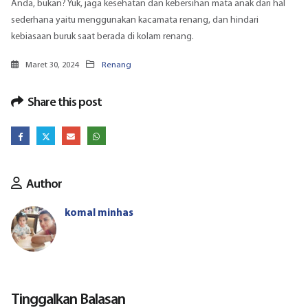
Anda, bukan? Yuk, jaga kesehatan dan kebersihan mata anak dari hal
sederhana yaitu menggunakan kacamata renang, dan hindari
kebiasaan buruk saat berada di kolam renang.
Maret 30, 2024
Renang
Share this post
Author
komal minhas
Tinggalkan Balasan