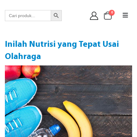
WA 089 6513 90141
Search Button
Search
0
for:
Inilah Nutrisi yang Tepat Usai
Olahraga