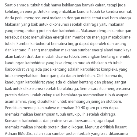
Saat olahraga, tubuh tidak hanya kehilangan banyak cairan, tetapi juga
kehilangan energi. Untuk mengembalikan kondisi tubuh ke kondisi normal,
Anda perlu mengonsumsi makanan dengan nutrisi tepat usai berolahraga.
Makanan yang baik untuk dikonsumsi setelah olahraga yaitu makanan
yang mengandung protein dan karbohidrat. Makanan dengan kandungan
tersebut dapat memulihkan energi dan membantu menjaga metabolisme
tubuh. Sumber karbohidrat bernutrisi tinggi dapat diperoleh dari pisang
dan kentang. Pisang merupakan makanan sumber energi alami yang kaya
akan karbohidrat dan mudah dicerna tubuh. Sedangkan kentang memiliki
kandungan karbohidrat yang bisa dengan mudah dibakar oleh tubuh.
Karbohidrat yang ada pada kentang adalah karbohidrat kompleks, yang
tidak menyebabkan dorongan gula darah berlebihan. Oleh karena itu,
kandungan karbohidrat yang ada di dalam kentang dan pisang sangat
baik untuk dikonsumsi setelah berolahraga. Sementara itu, mengonsumsi
protein dalam jumlah cukup usai berolahraga memberikan tubuh asupan
asam amino, yang dibutuhkan untuk membangun jaringan otot baru.
Penelitian menunjukan bahwa memakan 20-40 gram protein dapat
memaksimalkan kemampuan tubuh untuk pulih setelah olahraga.
Konsumsi karbohidrat dan protein secara bersamaan juga dapat
memaksimalkan sintesis protein dan glikogen. Menurut dr.Nitish Basant
Adnani BMedSc, salah satu sumber protein terbaik yang bisa dikonsumsi