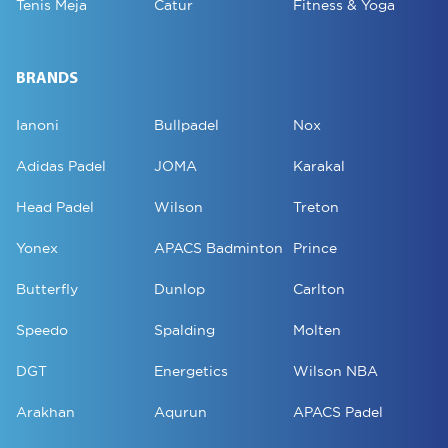
Tenis Meja
Catur
Fitness & Yoga
BRANDS
Ianoni
Bullpadel
Nox
Adidas Padel
JOMA
Karakal
Head Padel
Wilson
Treton
Yonex
APACS Badminton
Prince
Butterfly
Dunlop
Carlton
Speedo
Spalding
Molten
DGT
Energetics
Wilson NBA
Arakhan
Aqurun
APACS Padel