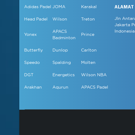
Adidas Padel
JOMA
Karakal
ALAMAT
Jln Antar
Head Padel
Wilson
Treton
Jakarta P
Indonesia
APACS
Yonex
Prince
Badminton
Butterfly
Dunlop
Carlton
Speedo
Spalding
Molten
DGT
Energetics
Wilson NBA
Arakhan
Aqurun
APACS Padel