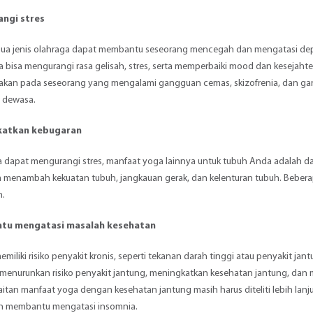
ngi stres
ua jenis olahraga dapat membantu seseorang mencegah dan mengatasi
dep
bisa mengurangi rasa gelisah, stres, serta memperbaiki mood dan kesejahte
sakan pada seseorang yang mengalami gangguan cemas,
skizofrenia
, dan g
g dewasa
.
katkan kebugaran
a dapat
mengurangi stres
, manfaat yoga lainnya untuk tubuh Anda adalah d
ta menambah kekuatan tubuh, jangkauan gerak, dan kelenturan tubuh. Beb
n
.
u mengatasi masalah kesehatan
emiliki risiko penyakit kronis, seperti tekanan darah tinggi atau penyakit j
enurunkan risiko penyakit jantung, meningkatkan kesehatan jantung, dan me
aitan manfaat yoga dengan kesehatan jantung masih harus diteliti lebih lanj
an membantu mengatasi
insomnia
.