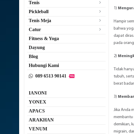
Tenis
1)
Mengura
Pickleball
Tenis Meja
Hampir sem
bahwa yoga 
Catur
dapat dira
Fitness & Yoga
pada oran
Dayung
2)
Mening
Blog
Hubungi Kami
Tidak hany
089 6513 90141
tubuh, ser
WA
berat bada
IANONI
3)
Membant
YONEX
Jika Anda m
APACS
membantu m
ARAKHAN
demikian, k
VENUM
migrain, d