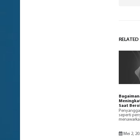
RELATED
Bagaimana
Meningka
Saat Bero
Penyangga 
seperti pe
menawarkan
Mei 2, 20