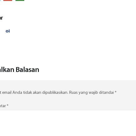
or
oi
lkan Balasan
 email Anda tidak akan dipublikasikan.
Ruas yang wajib ditandai
*
tar
*