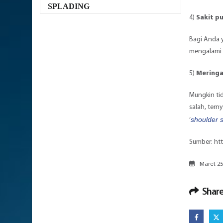
SPLADING
4)
Sakit p
Bagi Anda
mengalami 
5)
Meringa
Mungkin ti
salah, tern
shoulder 
‘
Sumber:
ht
Maret 25
Share