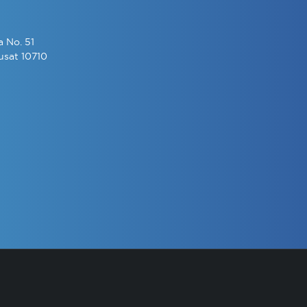
a No. 51
usat 10710