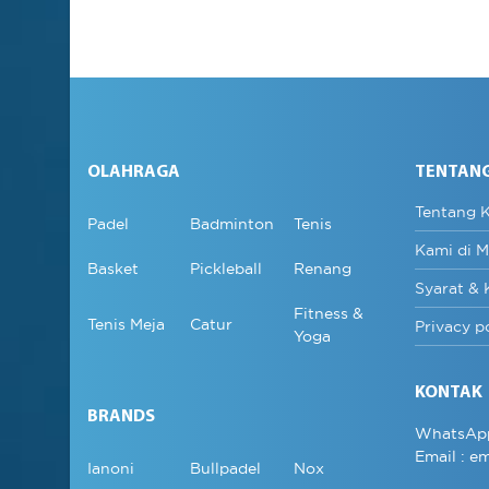
OLAHRAGA
TENTAN
Tentang 
Padel
Badminton
Tenis
Kami di M
Basket
Pickleball
Renang
Syarat & 
Fitness &
Tenis Meja
Catur
Privacy p
Yoga
KONTAK
BRANDS
WhatsAp
Email :
em
Ianoni
Bullpadel
Nox