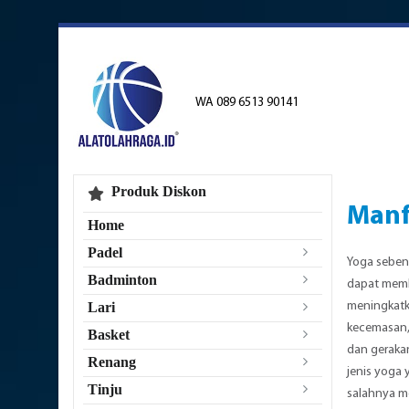
WA 089 6513 90141
Produk Diskon
Manf
Home
Padel
Yoga seben
Badminton
dapat memb
meningkatk
Lari
kecemasan, 
Basket
dan geraka
Renang
jenis yoga
Tinju
salahnya me