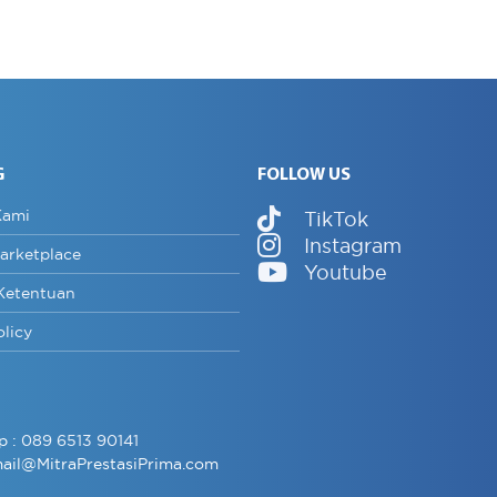
G
FOLLOW US
Kami
TikTok
Instagram
arketplace
Youtube
Ketentuan
olicy
p :
089 6513 90141
ail@MitraPrestasiPrima.com