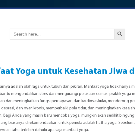
Search Button
Search
for:
aat Yoga untuk Kesehatan Jiwa 
arnya adalah olahraga untuk tubuh dan pikiran. Manfaat yoga tidak hanya 
antu mengendalikan stres dan mengurangi perasaan cemas. praktik yoga me
an dan meningkatkan fungsi pernapasan dan kardiovaskular, mendorong pe
depresi, dan nyeri kronis, memperbaiki pola tidur, dan meningkatkan keseja
n. Bagi Anda yang masih baru mencoba yoga, mungkin akan sedikit bingung 
 yang biasanya direkomendasikan untuk pemula adalah hatha yoga. Sebelum
ncari tahu terlebih dahulu apa saja manfaat yoga.