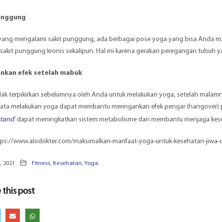
unggung
 yang mengalami
sakit punggung
, ada berbagai
pose yoga
yang bisa Anda ma
sakit punggung kronis sekalipun. Hal ini karena gerakan peregangan tubu
nkan efek setelah mabuk
dak terpikirkan sebelumnya oleh Anda untuk melakukan yoga, setelah mala
yata melakukan yoga dapat membantu meringankan efek pengar (hangover) pad
stand
’ dapat meningkatkan sistem metabolisme dan membantu menjaga ke
tps://www.alodokter.com/maksimalkan-manfaat-yoga-untuk-kesehatan-jiwa-
, 2021
Fitness
,
Kesehatan
,
Yoga
 this post