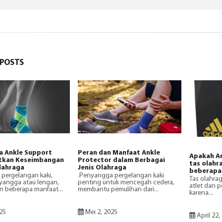
POSTS
 Ankle Support
Peran dan Manfaat Ankle
Apakah A
tkan Keseimbangan
Protector dalam Berbagai
tas olahr
lahraga
Jenis Olahraga
beberapa 
pergelangan kaki,
.Penyangga pergelangan kaki
Tas olahra
nyangga atau lengan,
penting untuk mencegah cedera,
atlet dan 
 beberapa manfaat...
membantu pemulihan dari...
karena...
25
Mei 2, 2025
April 22,