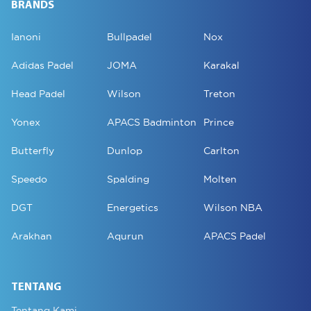
BRANDS
Ianoni
Bullpadel
Nox
Adidas Padel
JOMA
Karakal
Head Padel
Wilson
Treton
Yonex
APACS Badminton
Prince
Butterfly
Dunlop
Carlton
Speedo
Spalding
Molten
DGT
Energetics
Wilson NBA
Arakhan
Aqurun
APACS Padel
TENTANG
Tentang Kami