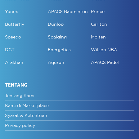
Yonex
APACS Badminton
Prince
Butterfly
Dunlop
Carlton
Speedo
Spalding
Molten
DGT
Energetics
Wilson NBA
Arakhan
Aqurun
APACS Padel
TENTANG
Tentang Kami
Kami di Marketplace
Syarat & Ketentuan
Privacy policy