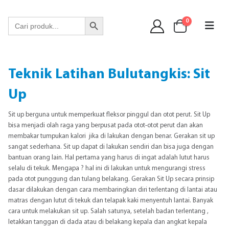
WA 089 6513 90141
Search Button
Search
0
for:
Teknik Latihan Bulutangkis: Sit
Up
Sit up berguna untuk memperkuat fleksor pinggul dan otot perut. Sit Up
bisa menjadi olah raga yang berpusat pada otot-otot perut dan akan
membakar tumpukan kalori jika di lakukan dengan benar. Gerakan sit up
sangat sederhana. Sit up dapat di lakukan sendiri dan bisa juga dengan
bantuan orang lain. Hal pertama yang harus di ingat adalah lutut harus
selalu di tekuk. Mengapa ? hal ini di lakukan untuk mengurangi stress
pada otot punggung dan tulang belakang. Gerakan Sit Up secara prinsip
dasar dilakukan dengan cara membaringkan diri terlentang di lantai atau
matras dengan lutut di tekuk dan telapak kaki menyentuh lantai. Banyak
cara untuk melakukan sit up. Salah satunya, setelah badan terlentang ,
letakkan tanggan di dada atau di belakang kepala dan angkat kepala