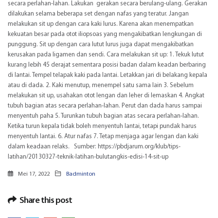
secara perlahan-lahan. Lakukan gerakan secara berulang-ulang. Gerakan
dilakukan selama beberapa set dengan nafas yang teratur. Jangan
melakukan sit up dengan cara kaki lurus. Karena akan menempatkan
kekuatan besar pada otot iliopsoas yang mengakibatkan lengkungan di
punggung. Sit up dengan cara lutut lurus juga dapat mengakibatkan
kerusakan pada ligamen dan sendi. Cara melakukan sit up: 1. Tekuk lutut
kurang lebih 45 derajat sementara posisi badan dalam keadan berbaring
di lantai. Tempel telapak kaki pada lantai. Letakkan jari di belakang kepala
atau di dada. 2. Kaki menutup, menempel satu sama lain 3. Sebelum
melakukan sit up, usahakan otot lengan dan leher di lemaskan 4. Angkat
tubuh bagian atas secara perlahan-lahan. Perut dan dada harus sampai
menyentuh paha 5. Turunkan tubuh bagian atas secara perlahan-lahan.
Ketika turun kepala tidak boleh menyentuh lantai, tetapi pundak harus
menyentuh lantai. 6. Atur nafas 7. Tetap menjaga agar lengan dan kaki
dalam keadaan relaks. Sumber:
https://pbdjarum.org/klub/tips-
latihan/20130327-teknik-latihan-bulutangkis-edisi-14-sit-up
Mei 17, 2022
Badminton
Share this post