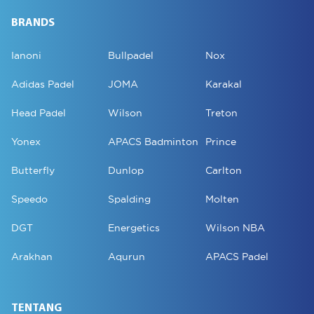
BRANDS
Ianoni
Bullpadel
Nox
Adidas Padel
JOMA
Karakal
Head Padel
Wilson
Treton
Yonex
APACS Badminton
Prince
Butterfly
Dunlop
Carlton
Speedo
Spalding
Molten
DGT
Energetics
Wilson NBA
Arakhan
Aqurun
APACS Padel
TENTANG