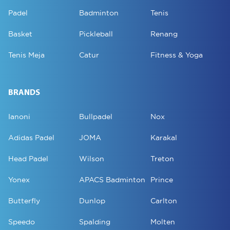
Padel
Badminton
Tenis
Basket
Pickleball
Renang
Tenis Meja
Catur
Fitness & Yoga
BRANDS
Ianoni
Bullpadel
Nox
Adidas Padel
JOMA
Karakal
Head Padel
Wilson
Treton
Yonex
APACS Badminton
Prince
Butterfly
Dunlop
Carlton
Speedo
Spalding
Molten