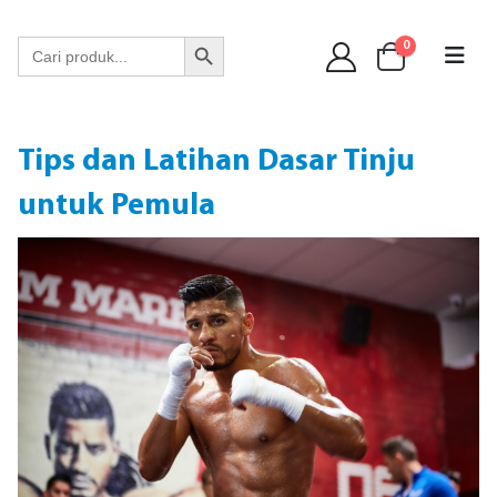
WA 089 6513 90141
Search Button
Search
0
for:
Tips dan Latihan Dasar Tinju
untuk Pemula