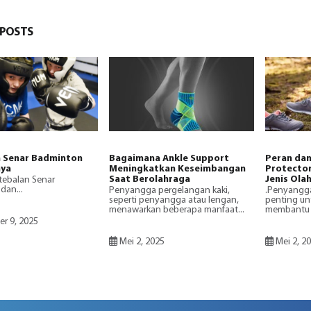
POSTS
 Senar Badminton
Bagaimana Ankle Support
Peran dan
nya
Meningkatkan Keseimbangan
Protector
Saat Berolahraga
Jenis Ola
tebalan Senar
dan...
Penyangga pergelangan kaki,
.Penyangga
seperti penyangga atau lengan,
penting un
menawarkan beberapa manfaat...
membantu p
r 9, 2025
Mei 2, 2025
Mei 2, 2