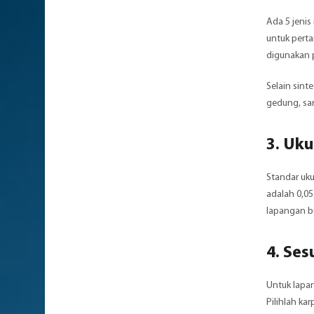
Ada 5 jenis
untuk perta
digunakan p
Selain sint
gedung, san
3. Uk
Standar uku
adalah 0,05
lapangan bu
4. Se
Untuk lapa
Pilihlah ka