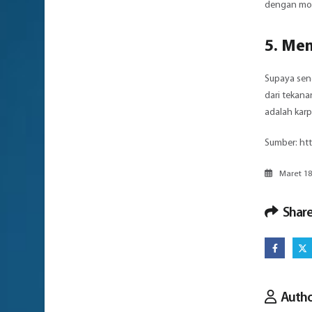
dengan motif
5. Me
Supaya send
dari tekana
adalah karp
Sumber: htt
Maret 18
Share
Auth