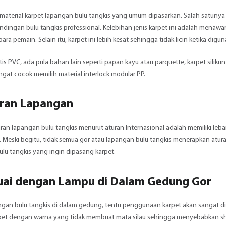
 material karpet lapangan bulu tangkis yang umum dipasarkan. Salah satunya
ndingan bulu tangkis professional. Kelebihan jenis karpet ini adalah mena
ara pemain. Selain itu, karpet ini lebih kesat sehingga tidak licin ketika digu
etis PVC, ada pula bahan lain seperti papan kayu atau parquette, karpet siliku
gat cocok memilih material interlock modular PP.
uran Lapangan
ran lapangan bulu tangkis menurut aturan Internasional adalah memiliki leba
. Meski begitu, tidak semua gor atau lapangan bulu tangkis menerapkan atura
lu tangkis yang ingin dipasang karpet.
suai dengan Lampu di Dalam Gedung Gor
ngan bulu tangkis di dalam gedung, tentu penggunaan karpet akan sangat d
rpet dengan warna yang tidak membuat mata silau sehingga menyebabkan shu