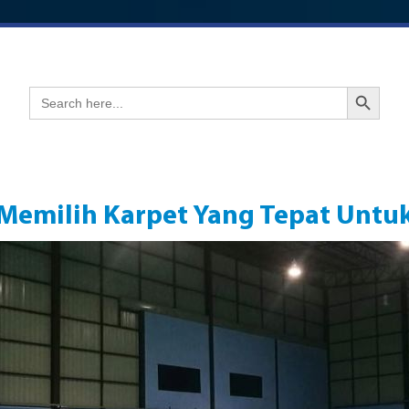
Search Button
Search
for:
 Memilih Karpet Yang Tepat Unt