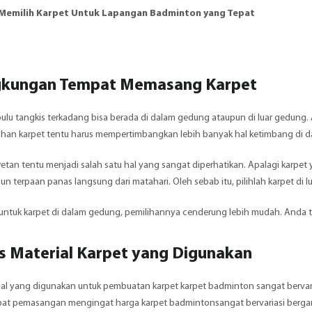
 Memilih Karpet Untuk Lapangan Badminton yang Tepat
ngkungan Tempat Memasang Karpet
lu tangkis terkadang bisa berada di dalam gedung ataupun di luar gedung. A
ihan karpet tentu harus mempertimbangkan lebih banyak hal ketimbang di 
etan tentu menjadi salah satu hal yang sangat diperhatikan. Apalagi karpet 
n terpaan panas langsung dari matahari. Oleh sebab itu, pilihlah karpet di lu
ntuk karpet di dalam gedung, pemilihannya cenderung lebih mudah. Anda ti
is Material Karpet yang Digunakan
ial yang digunakan untuk pembuatan karpet karpet badminton sangat bervar
mpat pemasangan mengingat
harga karpet badminton
sangat bervariasi berga