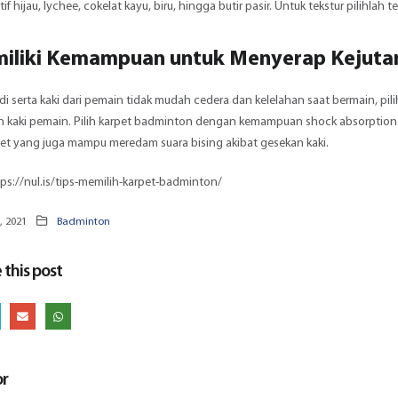
 hijau, lychee, cokelat kayu, biru, hingga butir pasir. Untuk tekstur pilihlah 
miliki Kemampuan untuk Menyerap Kejutan
i serta kaki dari pemain tidak mudah cedera dan kelelahan saat bermain, p
n kaki pemain. Pilih karpet badminton dengan kemampuan shock absorption 
et yang juga mampu meredam suara bising akibat gesekan kaki.
ps://nul.is/tips-memilih-karpet-badminton/
, 2021
Badminton
 this post
or