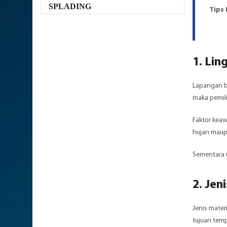
SPLADING
Tips
1. Li
Lapangan bu
maka pemil
Faktor keaw
hujan maupu
Sementara u
2. Jen
Jenis mater
tujuan te