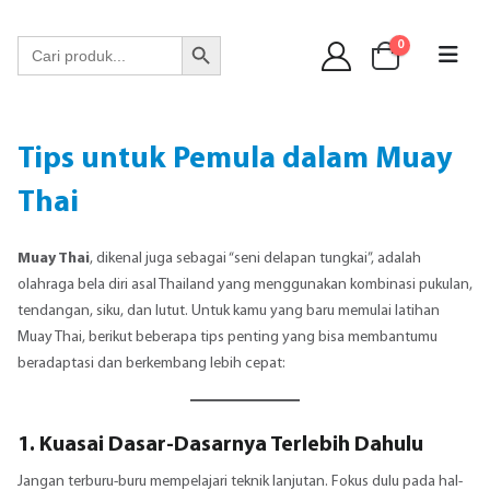
WA 089 6513 90141
Search Button
Search
0
for:
Tips untuk Pemula dalam Muay
Thai
Muay Thai
, dikenal juga sebagai “seni delapan tungkai”, adalah
olahraga bela diri asal Thailand yang menggunakan kombinasi pukulan,
tendangan, siku, dan lutut. Untuk kamu yang baru memulai latihan
Muay Thai, berikut beberapa tips penting yang bisa membantumu
beradaptasi dan berkembang lebih cepat:
1. Kuasai Dasar-Dasarnya Terlebih Dahulu
Jangan terburu-buru mempelajari teknik lanjutan. Fokus dulu pada hal-