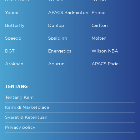
Yonex
APACS Badminton
Prince
Butterfly
Dunlop
Carlton
Speedo
Spalding
Molten
DGT
Energetics
Wilson NBA
Arakhan
Aqurun
APACS Padel
TENTANG
Tentang Kami
Kami di Marketplace
Syarat & Ketentuan
Privacy policy