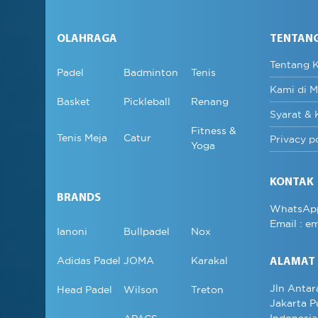
OLAHRAGA
TENTAN
Tentang 
Padel
Badminton
Tenis
Kami di M
Basket
Pickleball
Renang
Syarat & 
Fitness &
Tenis Meja
Catur
Privacy p
Yoga
KONTAK
BRANDS
WhatsAp
Email :
em
Ianoni
Bullpadel
Nox
Adidas Padel
JOMA
Karakal
ALAMAT
Jln Antar
Head Padel
Wilson
Treton
Jakarta P