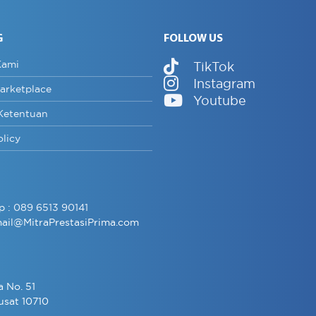
G
FOLLOW US
Kami
TikTok
Instagram
arketplace
Youtube
Ketentuan
olicy
p :
089 6513 90141
ail@MitraPrestasiPrima.com
a No. 51
usat 10710