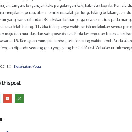
si jari, tangan, lengan, jari kaki, pergelangan kaki, kaki, dan kepala. Pemula 
aja menjalani operasi, atau memiliki masalah jantung, tulang belakang, sendi
tur yang harus dihindari.
9.
Lakukan latihan yoga di atas matras pada ruanga
ai rasa lelah hilang.
11.
Jika tidak punya waktu untuk melakukan semua pose, p
an maju dan mundur, dan satu pose duduk. Pada kesempatan berikut, lakukan
avasana.
13.
Kemajuan mungkin lambat, tetapi seiring waktu tubuh Anda akan m
 dengan dipandu seorang guru yoga yang berkualifikasi. Cobalah untuk menjad
022
Kesehatan
,
Yoga
 this post
or