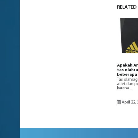
RELATED
Apakah An
tas olahr
beberapa 
Tas olahrag
atlet dan 
karena...
April 22,