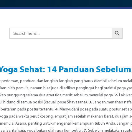
Search Button
Search
for:
 Yoga Sehat: 14 Panduan Sebelum
 pedoman, panduan dan langkah-langkah yang harus diambil sebelum melakuk
kukan oleh pemula, namun bisa juga dijadikan pengingat bagi praktisi yoga
an punggung selama dua atau tiga menit sebelum memulai yoga.
2.
Lakukan
ui hidung di semua posisi (kecuali pose Shavasana).
3.
Jangan menahan nafas 
a bertahan pada postur tertentu.
4.
Menyudahi pose pada suatu postur setiap 
yoga pada waktu perut kosong, empat jam setelah makanan berat, dua jam s
memulai Asana, penting untuk mengenali kemampuan tubuh Anda. Jangan p
a. Santai saja, yoga bukan olahraga kompetitif.
7.
Sebelum melakukan suatu p