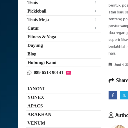
Tenis
bentuk, posi
Pickleball
atau baru s
tentang pos
Tenis Meja
postur samp
Catur
dua regang
Fitness & Yoga
seperti Sh
Dayung
berlatihlah
hari.
Blog
Hubungi Kami
Juni 4, 2
089 6513 90141
WA
Share
IANONI
YONEX
APACS
ARAKHAN
Auth
VENUM