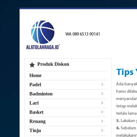
WA 089 6513 90141
Produk Diskon
Tips
Home
Ada banyak
Padel
harus dila
Badminton
menyandark
Lari
tetap melal
Basket
terlalu lam
5.
Lakukan 
Renang
6.
Sebelum 
Tinju
melakukanny